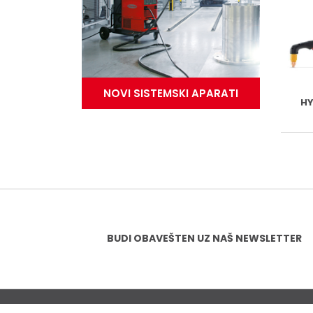
NOVI SISTEMSKI APARATI
H
BUDI OBAVEŠTEN UZ NAŠ NEWSLETTER
© 2018
MILEX
| Sva prava zadržana | Dizajn i razvoj
*