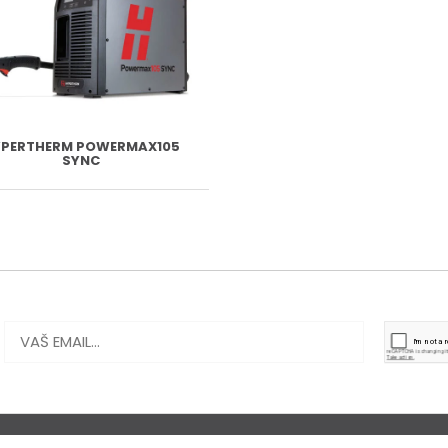
YPERTHERM POWERMAX105
SYNC
nbgcommerce