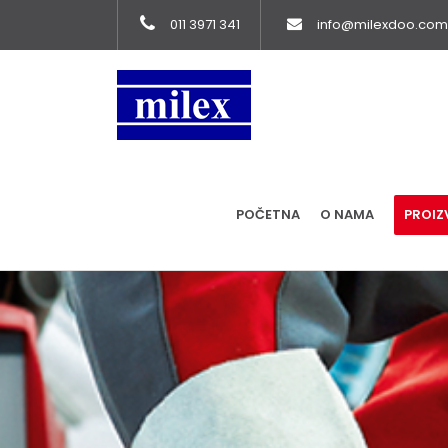
011 3971 341
info@milexdoo.com
POČETNA
O NAMA
PROIZ