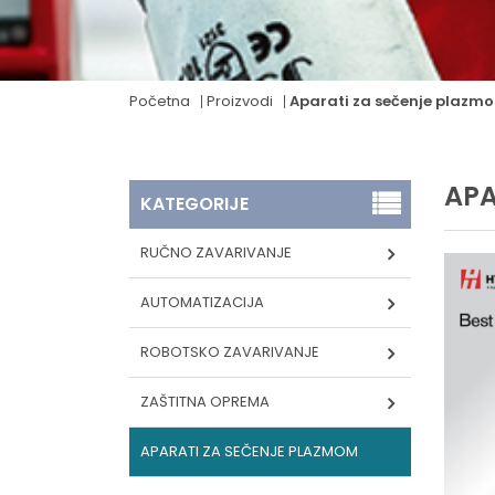
Početna
Proizvodi
Aparati za sečenje plazm
APA
KATEGORIJE
RUČNO ZAVARIVANJE
AUTOMATIZACIJA
ROBOTSKO ZAVARIVANJE
ZAŠTITNA OPREMA
APARATI ZA SEČENJE PLAZMOM