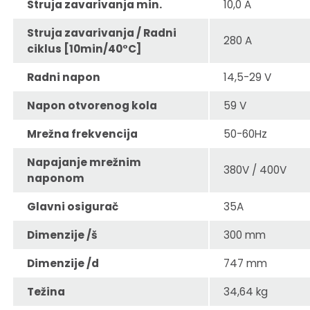
Struja zavarivanja min.
10,0 A
Struja zavarivanja / Radni
280 A
ciklus [10min/40°C]
Radni napon
14,5-29 V
Napon otvorenog kola
59 V
Mrežna frekvencija
50-60Hz
Napajanje mrežnim
380V / 400V
naponom
Glavni osigurač
35A
Dimenzije /š
300 mm
Dimenzije /d
747 mm
Težina
34,64 kg