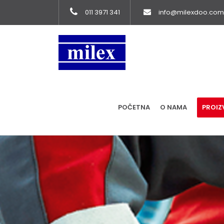
011 3971 341
info@milexdoo.com
POČETNA
O NAMA
PROIZ