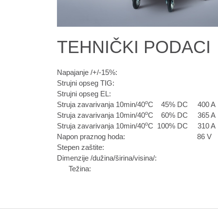
TEHNIČKI PODACI
Napajanje /+/-15%:
Strujni opseg TIG:
Strujni opseg EL:
o
Struja zavarivanja 10min/40
C
45% DC
400 A
o
Struja zavarivanja 10min/40
C
60% DC
365 A
o
Struja zavarivanja 10min/40
C
100% DC
310 A
Napon praznog hoda:
86 V
Stepen zaštite:
Dimenzije /dužina/širina/visina/:
Težina: