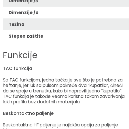
Dimenzije /š
Dimenzije /d
Težina
Stepen zaštite
Funkcije
TAC funkcija
Sa TAC funkcijom, jedna tačka je sve što je potrebno za
heftanje, jer luk sa pulsom pokreće dva “kupatila”, čineći
da se spoje u trenutku, kako bi napravili jedno “kupatilo”.
TAC funkcija je takođe veoma korisna tokom zavarivanja
lakih profila bez dodatnih materijala.
Beskontaktno paljenje
Beskontaktno HF paljenje je najlakša opcija za paljenje