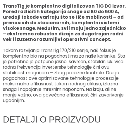
TransTig je komplentno digitalizovan TIG DC izvor.
Pored različitih kategorija snage od 80 do 500 A,
uređaji takođe variraju što se tiče mobilnosti – od
prenosivih do stacionarnih, komplentni sistemi
visoke snage. Međutim, svi imaju jedno zajedničko
– ekstremno robustan dizajn za dugotrajan radni
vek i izuzetno razumljivi operativni concept.
Tokom razvijanja TransTig 170/210 serije, naš fokus je
komplentno bio na pogodnostima za naše korisnike. Šta
je potrebno je potpuno jasno: savršen, stabilan luk. Viša
radna frekvencija inverterske tehnologije čini ovu
stabilnost mogućom – zbog precizne kontrole. Druga
pogodnost ove optimizovane tehnologije procesa je
maksimalna efikasnost tokom radnog ciklusa, izlazna
snaga i napajanje mrežnim naponom. Na kraju, ali ne
manje važno, ova povećana efikasnost čini zavarivanje
ugodnijim.
DETALJI O PROIZVODU