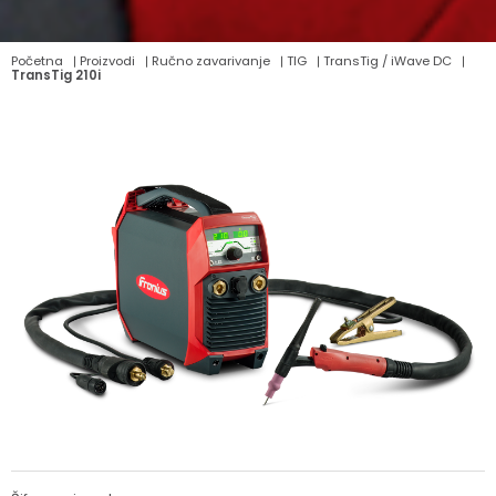
Početna
Proizvodi
Ručno zavarivanje
TIG
TransTig / iWave DC
TransTig 210i