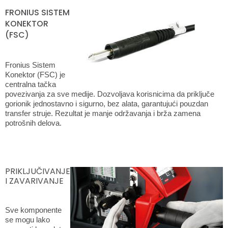
FRONIUS SISTEM
KONEKTOR
(FSC)
Fronius Sistem
Konektor (FSC) je
centralna tačka
povezivanja za sve medije. Dozvoljava korisnicima da priključe
gorionik jednostavno i sigurno, bez alata, garantujući pouzdan
transfer struje. Rezultat je manje održavanja i brža zamena
potrošnih delova.
PRIKLJUČIVANJE
I ZAVARIVANJE
Sve komponente
se mogu lako