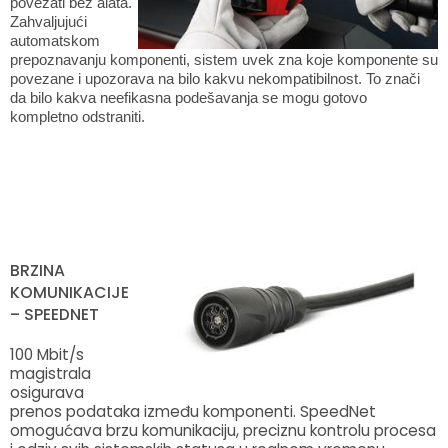
povezati bez alata.
Zahvaljujući
automatskom
prepoznavanju komponenti, sistem uvek zna koje komponente su
povezane i upozorava na bilo kakvu nekompatibilnost. To znači
da bilo kakva neefikasna podešavanja se mogu gotovo
kompletno odstraniti.
BRZINA
KOMUNIKACIJE
– SPEEDNET
100 Mbit/s
magistrala
osigurava
prenos podataka između komponenti. SpeedNet
omogućava brzu komunikaciju, preciznu kontrolu procesa