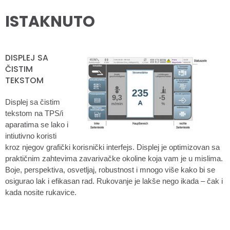
ISTAKNUTO
DISPLEJ SA
ČISTIM
TEKSTOM
Displej sa čistim
tekstom na TPS/i
aparatima se lako i
intiutivno koristi
kroz njegov grafički korisnički interfejs. Displej je optimizovan sa
praktičnim zahtevima zavarivačke okoline koja vam je u mislima.
Boje, perspektiva, osvetljaj, robustnost i mnogo više kako bi se
osigurao lak i efikasan rad. Rukovanje je lakše nego ikada – čak i
kada nosite rukavice.