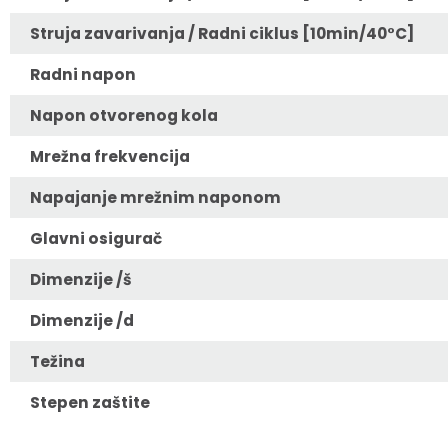
Struja zavarivanja / Radni ciklus [10min/40°C]
Radni napon
Napon otvorenog kola
Mrežna frekvencija
Napajanje mrežnim naponom
Glavni osigurač
Dimenzije /š
Dimenzije /d
Težina
Stepen zaštite