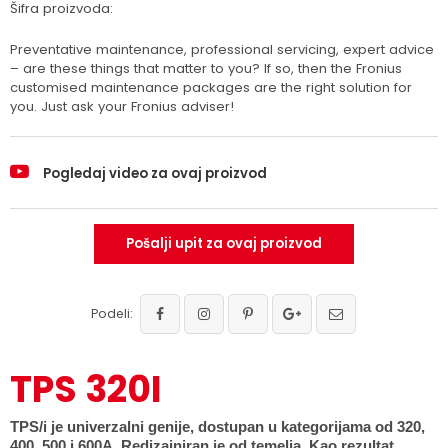
Šifra proizvoda:
Preventative maintenance, professional servicing, expert advice
– are these things that matter to you? If so, then the Fronius
customised maintenance packages are the right solution for
you. Just ask your Fronius adviser!
Pogledaj video za ovaj proizvod
Pošalji upit za ovaj proizvod
Podeli:
TPS 320I
TPS/i je univerzalni genije, dostupan u kategorijama od 320,
400, 500 i 600A. Redizajniran je od temelja. Kao rezultat,