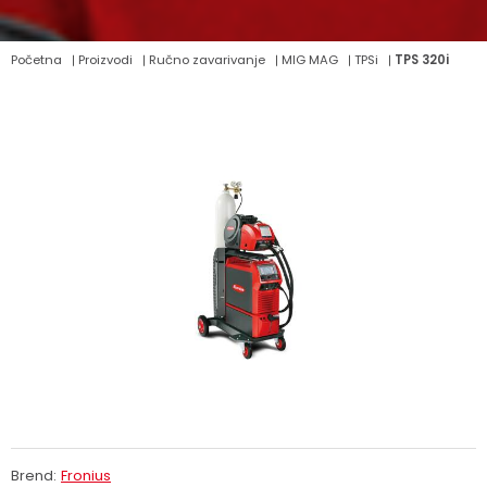
Početna
Proizvodi
Ručno zavarivanje
MIG MAG
TPSi
TPS 320i
Brend:
Fronius