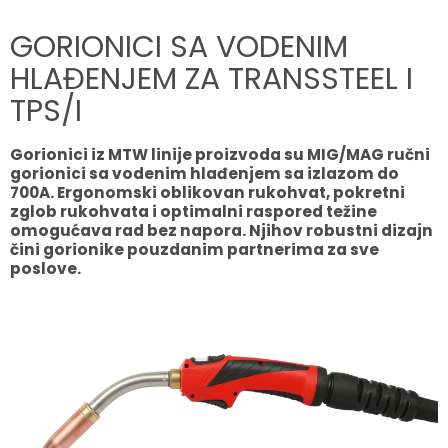
GORIONICI SA VODENIM
HLAĐENJEM ZA TRANSSTEEL I
TPS/I
Gorionici iz MTW linije proizvoda su MIG/MAG ručni
gorionici sa vodenim hlađenjem sa izlazom do
700A. Ergonomski oblikovan rukohvat, pokretni
zglob rukohvata i optimalni raspored težine
omogućava rad bez napora. Njihov robustni dizajn
čini gorionike pouzdanim partnerima za sve
poslove.