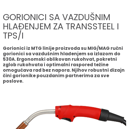
GORIONICI SA VAZDUŠNIM
HLAĐENJEM ZA TRANSSTEEL I
TPS/I
Gorionici iz MTG linije proizvoda su MIG/MAG ručni
gorionici sa vazdušnim hlađenjem sa izlazom do
530A. Ergonomski oblikovan rukohvat, pokretni
zglob rukohvata i optimalni raspored težine
omogućava rad bez napora. Njihov robustni dizajn
čini gorionike pouzdanim partnerima za sve
poslove.