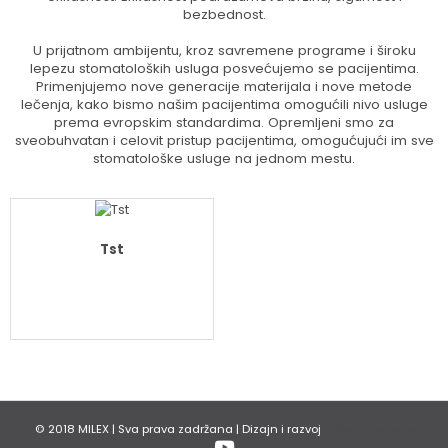
bezbednost.
U prijatnom ambijentu, kroz savremene programe i široku
lepezu stomatoloških usluga posvećujemo se pacijentima.
Primenjujemo nove generacije materijala i nove metode
lečenja, kako bismo našim pacijentima omogućili nivo usluge
prema evropskim standardima. Opremljeni smo za
sveobuhvatan i celovit pristup pacijentima, omogućujući im sve
stomatološke usluge na jednom mestu.
Tst
© 2018
MILEX
| Sva prava zadržana | Dizajn i razvoj
*nbgcommerce