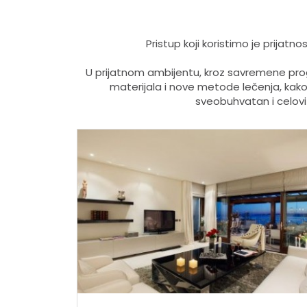
Pristup koji koristimo je prijat
U prijatnom ambijentu, kroz savremene pro
materijala i nove metode lečenja, ka
sveobuhvatan i celov