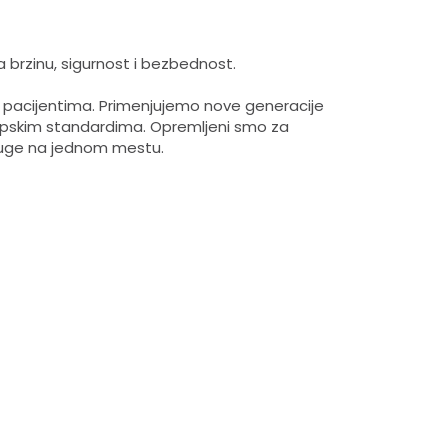
a brzinu, sigurnost i bezbednost.
 pacijentima. Primenjujemo nove generacije
opskim standardima. Opremljeni smo za
luge na jednom mestu.