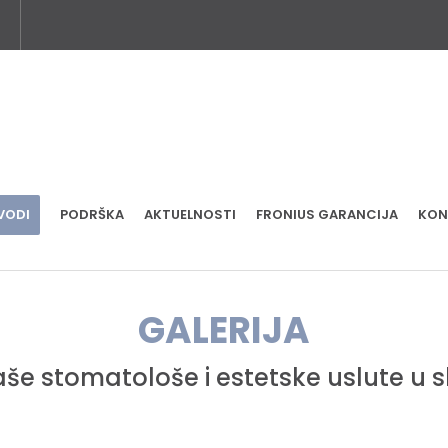
VODI
PODRŠKA
AKTUELNOSTI
FRONIUS GARANCIJA
KON
GALERIJA
še stomatološe i estetske uslute u sl