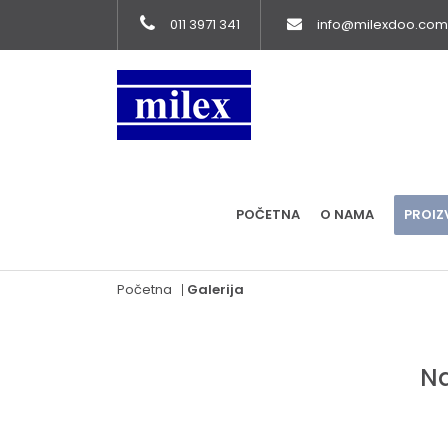
011 3971 341
info@milexdoo.com
POČETNA
O NAMA
PROIZ
Početna
Galerija
Na