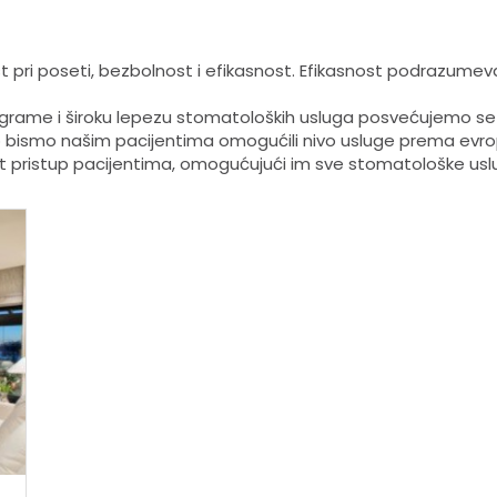
nost pri poseti, bezbolnost i efikasnost. Efikasnost podrazumev
grame i široku lepezu stomatoloških usluga posvećujemo se
ko bismo našim pacijentima omogućili nivo usluge prema evr
it pristup pacijentima, omogućujući im sve stomatološke us