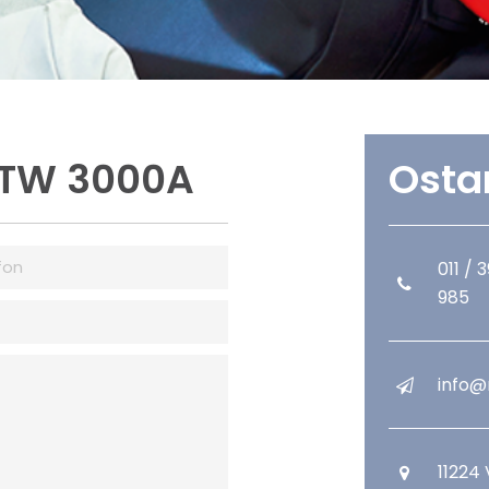
 TTW 3000A
Osta
011 / 
985
info@
11224