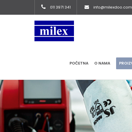
011 3971 341
info@milexdoo.com
POČETNA
O NAMA
PROIZ