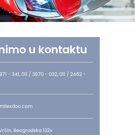
nimo u kontaktu
3971 - 341, 011 / 3970 - 032, 011 / 2462 -
milexdoo.com
 Vrčin, Beogradska 132v