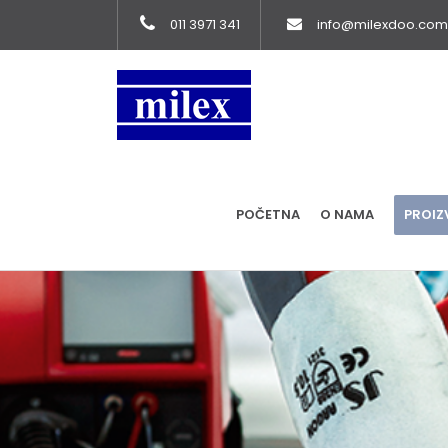
011 3971 341
info@milexdoo.com
POČETNA
O NAMA
PROIZ